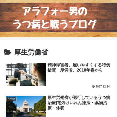
厚生労働省
精神障害者、雇いやすくする特例
うつ病ニュース
措置 厚労省、2018年春から
2017.12.24
厚生労働省が認可しているうつ病
うつ病
治療|電気けいれん療法・薬物治
療・休養