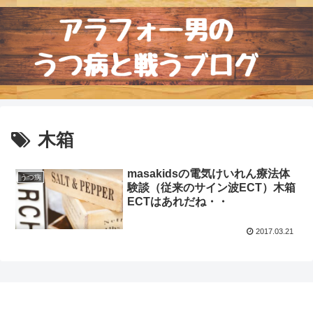
木箱
masakidsの電気けいれん療法体
うつ病
験談（従来のサイン波ECT）木箱
ECTはあれだね・・
2017.03.21