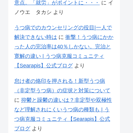
意点。「就労」がポイントに・・・
に
イ
ノウエ タカシ
より
うつ病でのカウンセリングの役目|一人で
解決できない時は
に
衝撃！うつ病にかか
った人の完治率は40％しかない。完治と
寛解の違い | うつ病克服コミュニティ
【Searapis】公式ブログ
より
怠け者の烙印を押される！新型うつ病
（非定型うつ病）の症状と対策について
に
抑鬱と躁鬱の違いは？非定型や双極性
など理解されにくいうつ病の種類も | う
つ病克服コミュニティ【Searapis】公式
ブログ
より