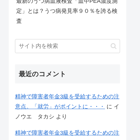
最新のうつ病血液検査「血中PEA濃度測
定」とは？うつ病発見率９０％を誇る検
査
最近のコメント
精神で障害者年金3級を受給するための注
意点。「就労」がポイントに・・・
に
イ
ノウエ タカシ
より
精神で障害者年金3級を受給するための注