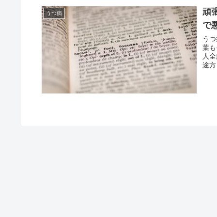
頑
うつ病
で
うつ
葉も
人全
途方