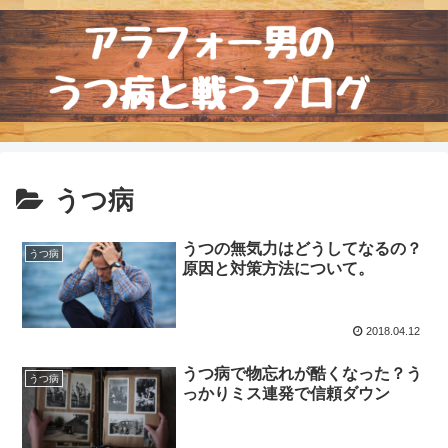
うつ病
うつの無気力はどうしてなるの？
うつ病
原因と対策方法について。
2018.04.12
うつ病で物忘れが酷くなった？う
うつ病
っかりミス連発で信頼ダウン