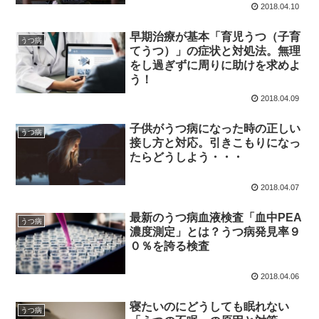
2018.04.10
早期治療が基本「育児うつ（子育
うつ病
てうつ）」の症状と対処法。無理
をし過ぎずに周りに助けを求めよ
う！
2018.04.09
子供がうつ病になった時の正しい
うつ病
接し方と対応。引きこもりになっ
たらどうしよう・・・
2018.04.07
最新のうつ病血液検査「血中PEA
うつ病
濃度測定」とは？うつ病発見率９
０％を誇る検査
2018.04.06
寝たいのにどうしても眠れない
うつ病