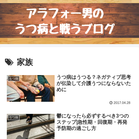
家族
うつ病はうつる？ネガティブ思考
うつ病
が伝染して介護うつにならないた
めに
2017.04.28
鬱になったら必ずするべき3つの
うつ病
ステップ|急性期・回復期・再発
予防期の過ごし方