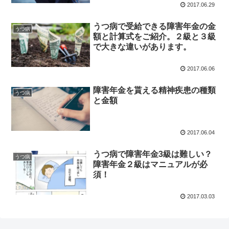
2017.06.29
うつ病で受給できる障害年金の金
うつ病
額と計算式をご紹介。２級と３級
で大きな違いがあります。
2017.06.06
障害年金を貰える精神疾患の種類
うつ病
と金額
2017.06.04
うつ病で障害年金3級は難しい？
うつ病
障害年金２級はマニュアルが必
須！
2017.03.03