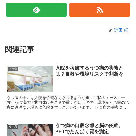
辻田 哲
関連記事
入院を考慮するうつ病の状態と
うつ病
は？自殺や環境リスクで判断を
うつ病の中には入院を余儀なくされるような重い症状のケース、一
方、うつ病の症状自体はそこまで重くないものの、環境がうつ病の治
療に適さない場合に入院をすることがあります。 うつ病の治療に関
して、基本的には入院ではなく、通院をして治療を重ねてい...
うつ病の自殺念慮と脳の炎症。
うつ病
PETでたんぱく質を測定