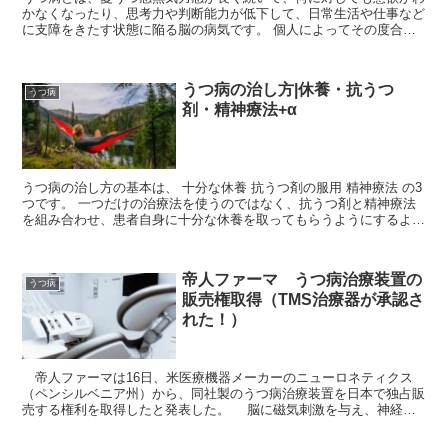
かなくなったり、思考力や判断能力が低下して、日常生活や仕事など
に支障をきたす状態に陥る脳の病気です。 個人によってその度合い
は異なり、意欲に対する障害が強くあらわれる人もいれば...
うつ病の治し方|休養・抗うつ
うつ病
剤・精神療法+α
うつ病の治し方の基本は、 十分な休養 抗うつ剤の服用 精神療法 の3
つです。 一つだけの治療法を使うのではなく、抗うつ剤と精神療法
を組み合わせ、患者自身に十分な休養を取ってもらうようにするよう
にします。 うつ...
帝人ファーマ うつ病治療装置の
うつ病
販売権取得（TMS治療器が承認さ
れた！）
帝人ファーマは16日、米医療機器メーカーのニューロネティクス
（ペンシルベニア州）から、同社製のうつ病治療装置を日本で独占販
売する権利を取得したと発表した。 脳に磁気刺激を与え、神経伝
達物質の放出を促す。米国で150万回の治療実績が...