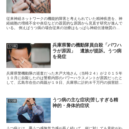
従来神経ネットワークの機能的障害と考えられていた精神疾患を、神
経細胞の増殖不全や炎症などの器質的な原因から見直す研究が進んで
いる。 例えばうつ病の場合従来の治療はもっぱら神経伝達物質の量
を調節する生理学的な薬剤が中心だったが、うつ病で...
兵庫県警の機動隊員自殺「パワハ
うつ病
ラが原因」 遺族が提訴。うつ病
を発症
兵庫県警機動隊の巡査だった木戸大地さん（当時２４）が２０１５年
１０月に自殺したのは警察内部のパワーハラスメントが原因だったと
して、広島市在住の両親が１９日、兵庫県に計約８千万円の損害賠償
を求める訴えを広島地裁に起こした。 会見した父...
うつ病の主な症状|苦しすぎる精
うつ病
神的・身体的症状
うつ病とは、憂うつ感無気力感が長く続いて、何に対しても意欲がわ