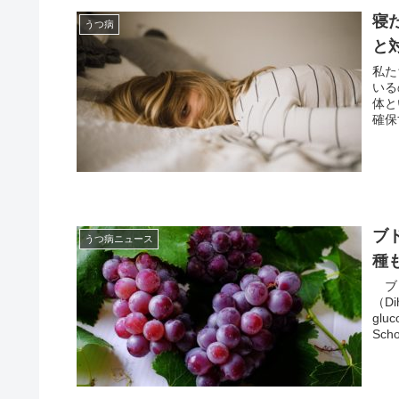
寝
うつ病
と
私た
いる
体と
確保
ブ
うつ病ニュース
種
ブド
（Di
gl
Scho