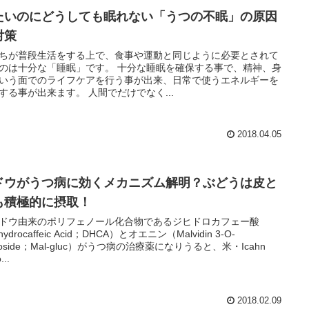
たいのにどうしても眠れない「うつの不眠」の原因
対策
ちが普段生活をする上で、食事や運動と同じように必要とされて
のは十分な「睡眠」です。 十分な睡眠を確保する事で、精神、身
いう面でのライフケアを行う事が出来、日常で使うエネルギーを
する事が出来ます。 人間でだけでなく...
2018.04.05
ドウがうつ病に効くメカニズム解明？ぶどうは皮と
も積極的に摂取！
ウ由来のポリフェノール化合物であるジヒドロカフェー酸
hydrocaffeic Acid；DHCA）とオエニン（Malvidin 3-O-
ucoside；Mal-gluc）がうつ病の治療薬になりうると、米・Icahn
...
2018.02.09