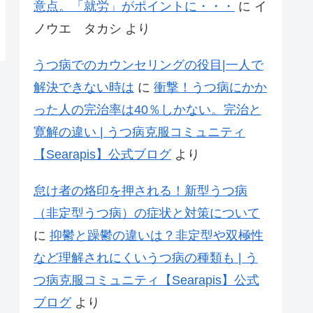
意点。「就労」がポイントに・・・
に
イ
ノウエ タカシ
より
うつ病でのカウンセリングの役目|一人で
解決できない時は
に
衝撃！うつ病にかか
った人の完治率は40％しかない。完治と
寛解の違い | うつ病克服コミュニティ
【Searapis】公式ブログ
より
怠け者の烙印を押される！新型うつ病
（非定型うつ病）の症状と対策について
に
抑鬱と躁鬱の違いは？非定型や双極性
など理解されにくいうつ病の種類も | う
つ病克服コミュニティ【Searapis】公式
ブログ
より