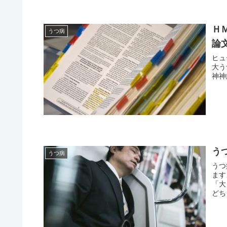
Ｈ
うつ病
論
ヒュ
大う
神神経
う
うつ病
うつ
ます
「大
どち