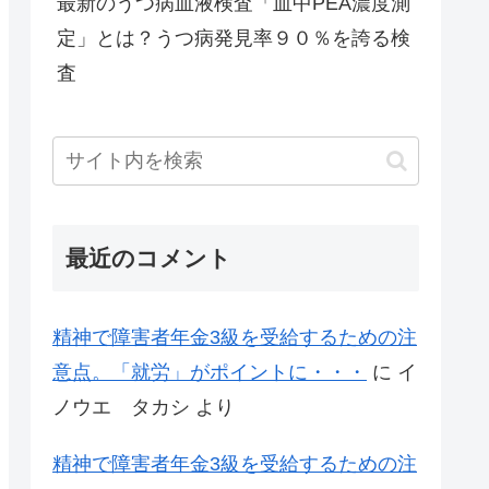
最新のうつ病血液検査「血中PEA濃度測
定」とは？うつ病発見率９０％を誇る検
査
最近のコメント
精神で障害者年金3級を受給するための注
意点。「就労」がポイントに・・・
に
イ
ノウエ タカシ
より
精神で障害者年金3級を受給するための注