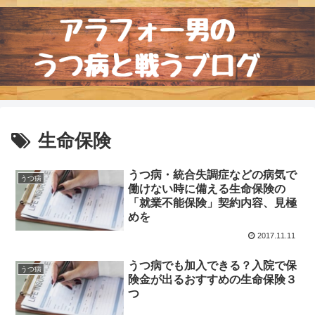
生命保険
うつ病・統合失調症などの病気で
うつ病
働けない時に備える生命保険の
「就業不能保険」契約内容、見極
めを
2017.11.11
うつ病でも加入できる？入院で保
うつ病
険金が出るおすすめの生命保険３
つ