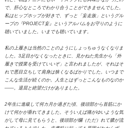
で、肝心なところでわかり合うことができませんでした。
私はヒップホップが好きで、ずっと「妄走族」というグル
ープの『PROJECT妄』というアルバムをお守りのように
聴いていました。いまでも聴いています。
私の上履きは当然のことのようにしょっちゅうなくなりま
した。3足目がなくなったときに、見かねた先生から「外
履きで授業を受けていいぞ」と言われましたが、それはそ
れで悪目立ちして肩身は狭くなるばかりでした。いつまで
こんな生活が続くのか。人生とはずっとこんなものなのか
――。退屈と絶望だけがありました。
2年生に進級して何カ月か過ぎた頃、後頭部から首筋にか
けて何かが垂れてきました。そういえば痛がゆいような気
がして母に見てもらうと、後頭部が爛（ただ）れて膿が流