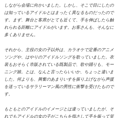
しながら会場に向かいました。しかし、そこで目にしたの
は知っているアイドルとはまったく異なるものだったので
す。まず、舞台と客席がとても近くて、手を伸ばしたら触
れられる距離にアイドルがいます。お客さんも、そんなに
多くありません。
それから、主役の女の子以外は、カラオケで定番のアニメ
ソングや、はやりのアイドルソングを歌っていました。衣
装もおそらく市販されている既製品で、歌や踊りも、モー
ニング娘。とは、なんと言ったらいいか、ちょっと違いま
した。何よりも、興奮のあまりいすを振り上げながら声援
を送っているサラリーマン風の男性に衝撃を受けたもので
す。
もともとのアイドルのイメージとは違っていましたが、そ
れでもアイドルの女の子がこちらを指さして手を振って笑