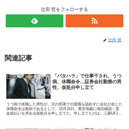
辻田 哲をフォローする
辻田 哲
関連記事
「パタハラ」で仕事干され、うつ
うつ病
病、休職命令…証券会社勤務の男
性、仮処分申し立て
うつ病で休職した男性が、元の部署での復職を認めずに会社が命じた
休職命令は無効であるとして、10月26日、東京地裁に地位確認・賃
金仮払いを求める仮処分を申し立てた。申し立てたのは、三菱UFJモ
ルガン・スタンレー証券に勤務するグレン・ウッドさん...