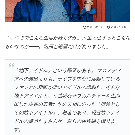
2019.01.03
2017.10.18
「いつまでこんな生活が続くのか。人生とはずっとこんな
ものなのか――。退屈と絶望だけがありました」
「地下アイドル」という職業がある。 マスメディ
アへの露出よりも、ライブを中心に活動している
ファンとの距離が近いアイドルの総称だ。そんな
地下アイドルという独特なサブカルチャーを生み
出した現在の若者たちの実相に迫った『職業とし
ての地下アイドル』。著者であり、現役地下アイ
ドルの姫乃たまさんが、自らの体験談を綴りま
す。