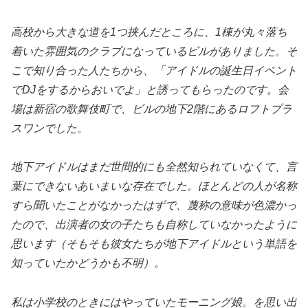
高校から大きな道を1つ挟んだところに、1棟が丸々落ち
着いた雰囲気のクラブになっているビルがありました。そ
こで知り合った人たちから、「アイドルの誕生日イベント
でDJをするからおいでよ」と誘ってもらったのです。会
場は新宿の歌舞伎町で、ビルの地下2階にあるロフトプラ
スワンでした。
地下アイドルはまだ世間的にも全然知られていなくて、言
葉にできないあいまいな存在でした。ほとんどの人が名称
すら聞いたことがなかったはずで、蔑称の意味が色濃かっ
たので、出演者の女の子たちも自称していなかったように
思います（そもそも彼女たちが地下アイドルという単語を
知っていたかどうかも不明）。
私は小学校のときにはやっていたモーニング娘。を思い出