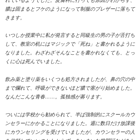
れているようでした。皮膚科に行っても原因がわからず、
膿は固まるとフケのようになって制服のブレザーに落ちて
きます。
いつしか授業中に私が発言すると同級生の男の子が舌打ち
して、教室の机にはマジックで「死ね」と書かれるように
なりました。わざわざそんなことを書かれなくても、とっ
くに心は死んでいました。
飲み薬と塗り薬をいくつも処方されましたが、鼻の穴の中
まで爛れて、呼吸ができないほど膿で塞がり始めました。
なんだこんな青春……。孤独感が募ります。
ついには学校から勧められて、半ば強制的にスクールカウ
ンセラーにかかることになりました。週に数日だけ放課後
にカウンセリングを受けていましたが、カウンセラーの人