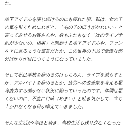
た。
地下アイドルを演じ続けるのにも疲れた頃、私は、女の子
の気を引くためにわざと、「あの子のほうがかわいい」と
言ってみせるお客さんや、身もふたもなく「次のライブ予
約が少ないの、切実」と懇願する地下アイドルや、ファン
を下に見るような運営だとか、この世界の下品で傲慢な部
分ばかりが目につくようになっていました。
そして私は学校を辞めるのはもちろん、ライブを減らすと
か、アルバイトを辞めるとか、疲労への改善策を考える思
考能力すら働かない状況に陥っていったのです。体調は悪
くないのに、不意に目眩（めまい）と吐き気がして、立ち
上がれなくなる日が増えていきました。
そんな生活が2年ほど続き、高校生活も残り少なくなった