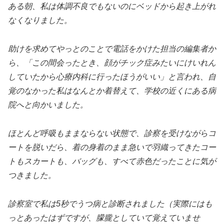
ある朝、私は体調不良でもないのにベッドから起き上がれ
なくなりました。
助けを求めてやっとのことで電話をかけた担当の編集者か
ら、「この間会ったとき、顔がチック症みたいにけいれん
していたから心療内科に行ったほうがいい」と言われ、自
覚のなかった私はなんとか着替えて、学校の近くにある病
院へと向かいました。
ほとんど呼吸もままならない状態で、診察を受けながらコ
ートを脱いだら、着の身着のまま急いで羽織ってきたコー
トもスカートも、バッグも、すべて赤色だったことに気が
つきました。
診察室で私は5秒でうつ病と診断されました（実際にはも
っとあったはずですが、朦朧としていて覚えていませ