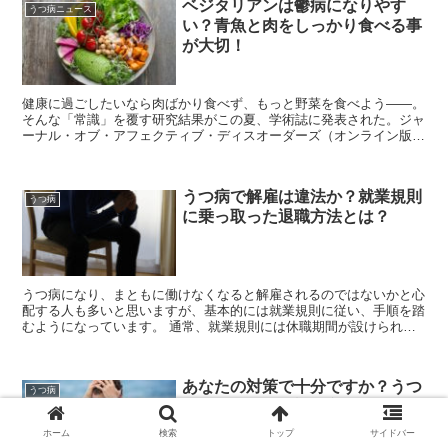
ベジタリアンは鬱病になりやす
うつ病ニュース
い？青魚と肉をしっかり食べる事
が大切！
健康に過ごしたいなら肉ばかり食べず、もっと野菜を食べよう――。
そんな「常識」を覆す研究結果がこの夏、学術誌に発表された。ジャ
ーナル・オブ・アフェクティブ・ディスオーダーズ（オンライン版）
によれば、肉を食べないと鬱病のリスクが高くなるという。...
うつ病で解雇は違法か？就業規則
うつ病
に乗っ取った退職方法とは？
うつ病になり、まともに働けなくなると解雇されるのではないかと心
配する人も多いと思いますが、基本的には就業規則に従い、手順を踏
むようになっています。 通常、就業規則には休職期間が設けられて
います。 医師の診断書を提出して、うつ病で就業でき...
あなたの対策で十分ですか？うつ
うつ病
病前後で異なる対策方法
ホーム
検索
トップ
サイドバー