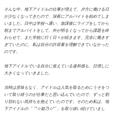
そんな中、地下アイドルの仕事が増えて、夕方に働ける日
が少なくなってきたので、深夜にアルバイトを始めてしま
いました。日中は学校へ通い、放課後にライブをしてから
朝までアルバイトをして。外が明るくなってから課題を終
わらせて、また学校に行く日々が続きます。完全に働きす
ぎていたのに、私は自分の許容量を理解できていなかった
のです。
地下アイドルでいる自分に覚えている違和感も、日増しに
大きくなっていきました。
当時は意味もなく、アイドルは人気を取るためにうそをつ
いて取り繕うのが仕事だと思い込んでいたので、ずっと割
り切れない気持ちを抱えていたのです。そのため私は、地
下アイドルの「 ﾟ*☆姫乃☆*ﾟ」を取り繕い続けていまし