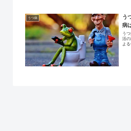
う
うつ病
病
うつ
活の
よる