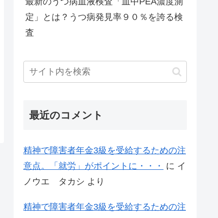
最新のうつ病血液検査「血中PEA濃度測
定」とは？うつ病発見率９０％を誇る検
査
最近のコメント
精神で障害者年金3級を受給するための注
意点。「就労」がポイントに・・・
に
イ
ノウエ タカシ
より
精神で障害者年金3級を受給するための注