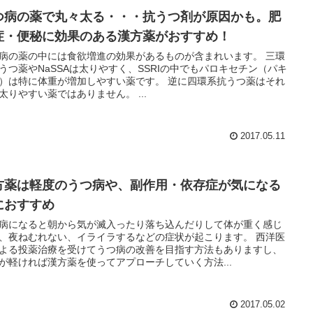
つ病の薬で丸々太る・・・抗うつ剤が原因かも。肥
症・便秘に効果のある漢方薬がおすすめ！
病の薬の中には食欲増進の効果があるものが含まれいます。 三環
うつ薬やNaSSAは太りやすく、SSRIの中でもパロキセチン（パキ
）は特に体重が増加しやすい薬です。 逆に四環系抗うつ薬はそれ
太りやすい薬ではありません。 ...
2017.05.11
方薬は軽度のうつ病や、副作用・依存症が気になる
におすすめ
病になると朝から気が滅入ったり落ち込んだりして体が重く感じ
、夜ねむれない、イライラするなどの症状が起こります。 西洋医
よる投薬治療を受けてうつ病の改善を目指す方法もありますし、
が軽ければ漢方薬を使ってアプローチしていく方法...
2017.05.02