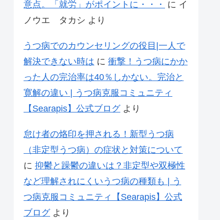
意点。「就労」がポイントに・・・
に
イ
ノウエ タカシ
より
うつ病でのカウンセリングの役目|一人で
解決できない時は
に
衝撃！うつ病にかか
った人の完治率は40％しかない。完治と
寛解の違い | うつ病克服コミュニティ
【Searapis】公式ブログ
より
怠け者の烙印を押される！新型うつ病
（非定型うつ病）の症状と対策について
に
抑鬱と躁鬱の違いは？非定型や双極性
など理解されにくいうつ病の種類も | う
つ病克服コミュニティ【Searapis】公式
ブログ
より