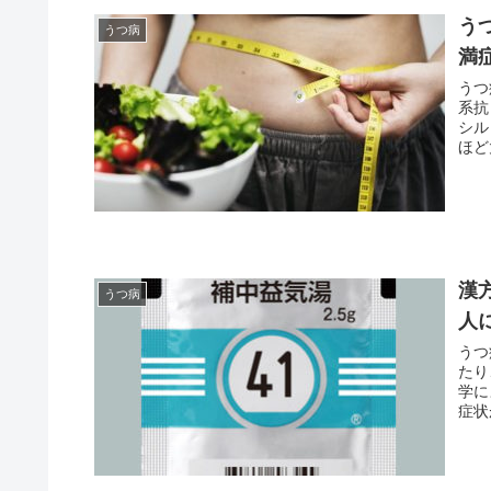
う
うつ病
満
うつ
系抗
シル
ほど
漢
うつ病
人
うつ
たり
学に
症状