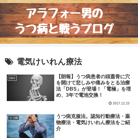
電気けいれん療法
【朗報】うつ病患者の頭蓋骨に穴
DBS
を開けて悲しみや痛みをとる治療
法「DBS」が登場！「電極」を埋
め、3年で電池交換！
2017.12.23
うつ病克服法。認知行動療法・薬
うつ病
物療法・電気けいれん療法をご紹
介