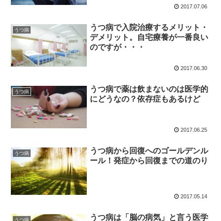
2017.07.06
うつ病で入院治療するメリット・
うつ病
デメリット。自宅療養が一番良い
のですが・・・
2017.06.30
うつ病で薬は飲まないのは医学的
うつ病
にどうなの？依存症もあるけど
2017.06.25
うつ病から回復へのゴールデンル
うつ病
ール！発症から回復までの道のり
2017.05.14
うつ病は「脳の病気」と言う医学
うつ病