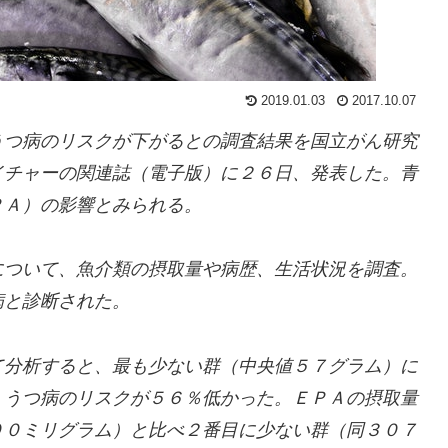
2019.01.03
2017.10.07
うつ病のリスクが下がるとの調査結果を国立がん研究
イチャーの関連誌（電子版）に２６日、発表した。青
ＰＡ）の影響とみられる。
ついて、魚介類の摂取量や病歴、生活状況を調査。
病と診断された。
分析すると、最も少ない群（中央値５７グラム）に
、うつ病のリスクが５６％低かった。ＥＰＡの摂取量
００ミリグラム）と比べ２番目に少ない群（同３０７