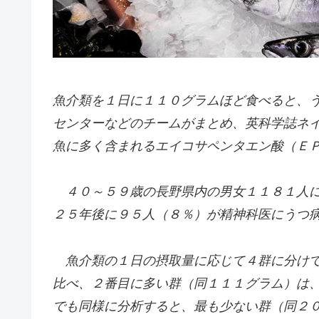
魚介類を１日に１１０グラムほど食べると、
センターなどのチームがまとめ、英科学誌ネ
魚に多く含まれるエイコサペンタエン酸（Ｅ
４０～５９歳の長野県内の男女１１８１人に
２５年後に９５人（８％）が精神科医にうつ
魚介類の１日の摂取量に応じて４群に分けて
比べ、２番目に多い群（同１１１グラム）は
でも同様に分析すると、最も少ない群（同２