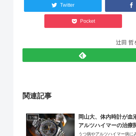
Twitter
Pocket
辻田 
関連記事
岡山大、体内時計が血
うつ病
アルツハイマーの治療
うつ病やアルツハイマー病に