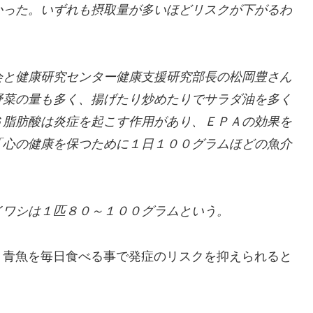
かった。いずれも摂取量が多いほどリスクが下がるわ
と健康研究センター健康支援研究部長の松岡豊さん
野菜の量も多く、揚げたり炒めたりでサラダ油を多く
６脂肪酸は炎症を起こす作用があり、ＥＰＡの効果を
「心の健康を保つために１日１００グラムほどの魚介
ワシは１匹８０～１００グラムという。
、青魚を毎日食べる事で発症のリスクを抑えられると