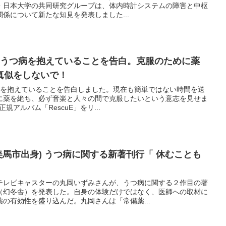
・日本大学の共同研究グループは、体内時計システムの障害と中枢
係について新たな知見を発表しました...
もうつ病を抱えていることを告白。克服のために薬
真似をしないで！
病を抱えていることを告白しました。現在も簡単ではない時間を送
に薬を絶ち、必ず音楽と人々の間で克服したいという意志を見せま
規アルバム「RescuE」をリ...
美馬市出身) うつ病に関する新著刊行「 休むことも
レビキャスターの丸岡いずみさんが、うつ病に関する２作目の著
（幻冬舎）を発表した。自身の体験だけではなく、医師への取材に
の有効性を盛り込んだ。丸岡さんは「常備薬...