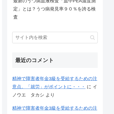
最新のうつ病血液検査「血中PEA濃度測
定」とは？うつ病発見率９０％を誇る検
査
最近のコメント
精神で障害者年金3級を受給するための注
意点。「就労」がポイントに・・・
に
イ
ノウエ タカシ
より
精神で障害者年金3級を受給するための注