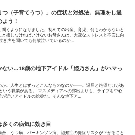
うつ（子育てうつ）」の症状と対処法。無理をし過
めよう！
く聞くようになりました。初めての出産、育児、何もわからないと
んと接しなければいけないお母さんは、大変なストレスと不安に向
泣き声を聞いても何故泣いているのか...
かない…18歳の地下アイドル「姫乃さん」がハマっ
のか。人生とはずっとこんなものなのか――。退屈と絶望だけがあ
」という職業がある。 マスメディアへの露出よりも、ライブを中心
が近いアイドルの総称だ。そんな地下ア...
は多くの病気に効き目
場合、うつ病、パーキンソン病、認知症の発症リスクが下がること