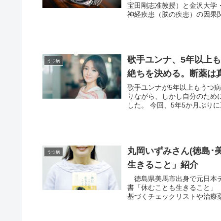
宝田剛志准教授）と金沢大学
神経疾患（脳の疾患）の因果関
歌手ユンナ、5年以上
うつ病
絶ちを決める。断薬は
歌手ユンナが5年以上もうつ
りながら、しかし自分のため
した。 今回、5年5か月ぶりに正
丸岡いずみさん(徳島･
うつ病
生きること」紹介
徳島県美馬市出身で元日本テ
書「休むことも生きること」
基づくチェックリストや治療薬