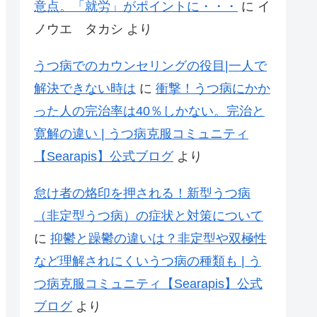
意点。「就労」がポイントに・・・
に
イ
ノウエ タカシ
より
うつ病でのカウンセリングの役目|一人で
解決できない時は
に
衝撃！うつ病にかか
った人の完治率は40％しかない。完治と
寛解の違い | うつ病克服コミュニティ
【Searapis】公式ブログ
より
怠け者の烙印を押される！新型うつ病
（非定型うつ病）の症状と対策について
に
抑鬱と躁鬱の違いは？非定型や双極性
など理解されにくいうつ病の種類も | う
つ病克服コミュニティ【Searapis】公式
ブログ
より