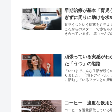
早期治療が基本「育児
うつ病
ぎずに周りに助けを求
育児うつという症状を近年よ
ころからのスタートで赤ちゃ
き合っています。 赤ちゃんの
頑張っている実感がわ
うつ病
た「うつ」の隘路
「いつまでこんな生活が続く
りました」 「地下アイドル
に活動しているファンとの距離
コーヒー 適度な飲用
うつ病ニュース
コーヒーを適量摂取している