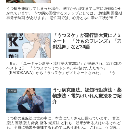
うつ病を発症してしまった場合、発症から回復までは主に3段階に分
かれています。 うつ病の回復するステップとしては、 急性期 回復期
再発予防期 があります。 急性期では、心身ともに辛い症状が出てい
ますが...
「うつヌケ」が流行語大賞にノミ
うつ病
ネート 「けものフレンズ」「刀
剣乱舞」など30語
9日、「ユーキャン新語・流行語大賞2017」が発表され、33万部の
ベストセラー『うつヌケ〜うつトンネルを抜けた人たち〜』
（KADOKAWA）から「うつヌケ」がノミネートされた。 『うつ
ヌケ〜うつトンネルを抜...
うつ病克服法。認知行動療法・薬
うつ病
物療法・電気けいれん療法をご紹
介
うつ病の克服法は世の中に、本当にたくさん出回っています。 音楽
療法 運動療法 針灸 整体 光療法 どれも、効果が出る人はいるけれど
も、全員に効果を発揮するものではありません。 これは、うつ病自