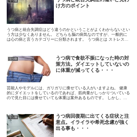
うつ病
け方のポイント
うつ病と統合失調症はどう違うのかということがよくわからないとい
う方は少なくありません。 どちらも脳の病気なのですが、一般的に
は心の病と言うカテゴリーに分類されます。 うつ病とは ストレスな
どが起因して脳の機能が低下している状態です。 ...
うつ病で食欲不振になった時の対
うつ病
策方法。ダイエットしていないの
に体重が減ってくる・・・
芸能人やモデルには、ガリガリに痩せている人がいますよね。 健康
的にダイエットをしているのであれば、筋肉量がしっかりついている
ので見た目には痩せていても体重は案外あるものです。 しかし、拒
食症やうつ病になると、激やせして見た目にもやつれて...
うつ病回復期に出てくる症状と注
うつ病
意点。イライラや希死念慮が強く
出る事も・・・