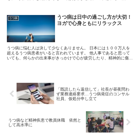
体...
うつ病は日中の過ごし方が大切！
うつ病
ヨガで心身ともにリラックス
うつ病に悩む人は決して少なくありません。 日本には１００万人を
超えるうつ病患者がいると言われています。 他人事であると思って
いても、何らかの出来事がきっかけで心が疲労したり、精神的に傷つ
き、深い闇に陥ってしまうことがあります。 自分は...
「既読したら返信して」社長が昼夜問わ
ず業務連絡要求…うつ病発症のコンサル
社員、仮処分申し立て
うつ病など精神疾患で教員休職 依然と
して高水準に