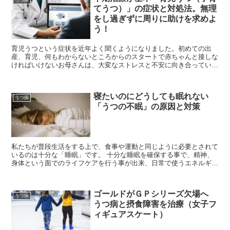
てうつ）」の症状と対処法。無理
をし過ぎずに周りに助けを求めよ
う！
育児うつという症状を近年よく聞くようになりました。初めての出
産、育児、何もわからないところからのスタートで赤ちゃんと接しな
ければいけないお母さんは、大変なストレスと不安に向き合っていま
す。 赤ちゃんの泣き声を聞いても何故泣いているのか...
寝たいのにどうしても眠れない
うつ病
「うつの不眠」の原因と対策
私たちが普段生活をする上で、食事や運動と同じように必要とされて
いるのは十分な「睡眠」です。 十分な睡眠を確保する事で、精神、
身体という面でのライフケアを行う事が出来、日常で使うエネルギー
を確保する事が出来ます。 人間でだけでなく...
ゴールドがＧＰシリーズ欠場へ
うつ病
うつ病と摂食障害を治療（女子フ
ィギュアスケート）