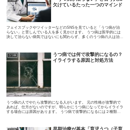
欠けているたった一つのマインド
フェイスブックやツイッターなどのSNSを見ていると「うつ病が治
らない」と苦しんでいる人を多く見かけます。 うつ病は医学的には
決して治らない病気ではないにも関わらず、多くのうつ病の人は治す
ことが出来ません。 実はこの人達には、共通...
うつ病では何で攻撃的になるの？
うつ病
イライラする原因と対処方法
うつ病の人でやたら攻撃的になる人がいます。 元の性格が攻撃的で
あれば、仕方がないのですが、明らかにうつ病になってからイライラ
する場合には原因があります。 うつ病で攻撃的になるには２種類の
原因（状態）があります。 不安感や焦...
早期治療が基本「育児うつ（子育
うつ病