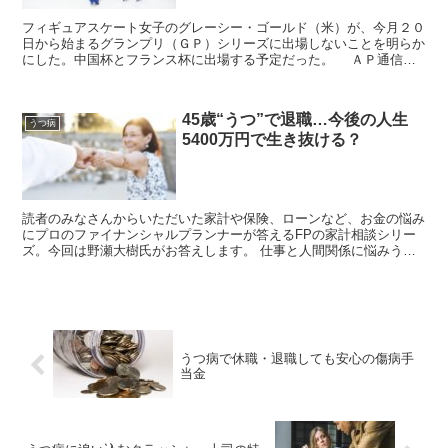
フィギュアスケート女子のグレーシー・ゴールド（米）が、今月２０
日から始まるグランプリ（ＧＰ）シリーズに出場しないことを明らか
にした。中国杯とフランス杯に出場する予定だった。 ＡＰ通信な
どによると、うつ病や摂食障害の治療のためだという...
45歳“うつ”で退職…今後の人生
うつ病
5400万円で生き抜ける？
読者のみなさんからいただいた家計や保険、ローンなど、お金の悩み
にプロのファイナンシャルプランナーが答えるFPの家計相談シリー
ズ。今回は野瀬大樹氏がお答えします。 仕事と人間関係に悩みうつ
病を発症、45歳の時に退職しました。病気...
うつ病で休職・退職しても安心の傷病手
当金