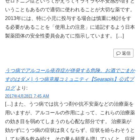
セロトニン症といってかえってイライラや不安感が増すと
いうこともあるので適切に使われることが大切な薬です。
2013年には、特に小児に投与する場合は慎重に検討をす
る必要があることを「使用上の注意」に追記するよう日本
製薬団体の安全性委員会あてに指示しています。 […]
返信
うつ病でアルコール依存症が併発する危険。お酒でごまか
すのはダメ | うつ病克服コミュニティ【Searapis】公式ブ
ログ
より:
2017年4月28日 7:45 AM
[…] また、うつ病では抗うつ剤や抗不安薬などの治療薬を
用いますが、アルコールの作用によって、これらの治療薬
の効き目を弱めてしまうのも心配な部分です。 治療薬が
効かずにうつ病の症状は良くならず、症状を紛らわそうと
してお酒を飲み続け、その量も頻度も増していくと、症状