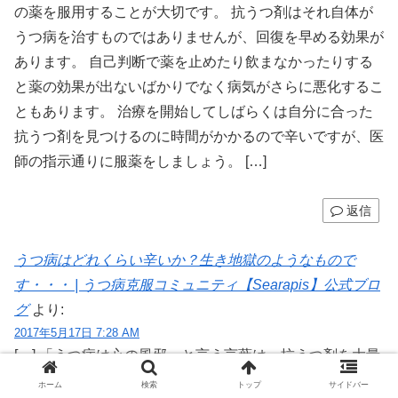
の薬を服用することが大切です。 抗うつ剤はそれ自体が
うつ病を治すものではありませんが、回復を早める効果が
あります。 自己判断で薬を止めたり飲まなかったりする
と薬の効果が出ないばかりでなく病気がさらに悪化するこ
ともあります。 治療を開始してしばらくは自分に合った
抗うつ剤を見つけるのに時間がかかるので辛いですが、医
師の指示通りに服薬をしましょう。 […]
返信
うつ病はどれくらい辛いか？生き地獄のようなもので
す・・・ | うつ病克服コミュニティ【Searapis】公式ブロ
グ
より:
2017年5月17日 7:28 AM
[…] 「うつ病は心の風邪」と言う言葉は、抗うつ剤を大量
に販売するために製薬会社が作ったキャッチコピーに過ぎ
ホーム
検索
トップ
サイドバー