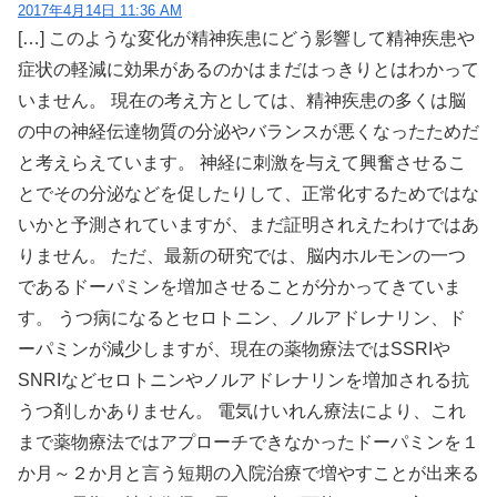
2017年4月14日 11:36 AM
[…] このような変化が精神疾患にどう影響して精神疾患や
症状の軽減に効果があるのかはまだはっきりとはわかって
いません。 現在の考え方としては、精神疾患の多くは脳
の中の神経伝達物質の分泌やバランスが悪くなったためだ
と考えらえています。 神経に刺激を与えて興奮させるこ
とでその分泌などを促したりして、正常化するためではな
いかと予測されていますが、まだ証明されえたわけではあ
りません。 ただ、最新の研究では、脳内ホルモンの一つ
であるドーパミンを増加させることが分かってきていま
す。 うつ病になるとセロトニン、ノルアドレナリン、ド
ーパミンが減少しますが、現在の薬物療法ではSSRIや
SNRIなどセロトニンやノルアドレナリンを増加される抗
うつ剤しかありません。 電気けいれん療法により、これ
まで薬物療法ではアプローチできなかったドーパミンを１
か月～２か月と言う短期の入院治療で増やすことが出来る