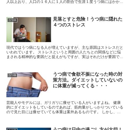
人以上おり、人口の１６人に１人の割合で生涯１度うつ病にはかかる
とも言われています。 また、平成２３年には９５...
見落とすと危険！うつ病に隠れた
うつ病
４つのストレス
現代ではうつ病になる人が増えていますが、主な原因はストレスだと
いわれています。 ストレスというと周囲の人たちとの関係などに悩
まされる精神的な要因だと捉えがちですが、実はそれだけが要因では
ありません。 確かに精神的な面は心身に大きな影...
うつ病で食欲不振になった時の対
うつ病
策方法。ダイエットしていないの
に体重が減ってくる・・・
芸能人やモデルには、ガリガリに痩せている人がいますよね。 健康
的にダイエットをしているのであれば、筋肉量がしっかりついている
ので見た目には痩せていても体重は案外あるものです。 しかし、拒
食症やうつ病になると、激やせして見た目にもやつれて...
うつ病は日中の過ごし方が大切！