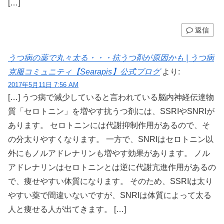
[…]
返信
うつ病の薬で丸々太る・・・抗うつ剤が原因かも | うつ病
克服コミュニティ【Searapis】公式ブログ
より:
2017年5月11日 7:56 AM
[…] うつ病で減少していると言われている脳内神経伝達物
質「セロトニン」を増やす抗うつ剤には、SSRIやSNRIが
あります。 セロトニンには代謝抑制作用があるので、そ
の分太りやすくなります。 一方で、SNRIはセロトニン以
外にもノルアドレナリンも増やす効果があります。 ノル
アドレナリンはセロトニンとは逆に代謝亢進作用があるの
で、痩せやすい体質になります。 そのため、SSRIは太り
やすい薬で間違いないですが、SNRIは体質によって太る
人と痩せる人が出てきます。 […]