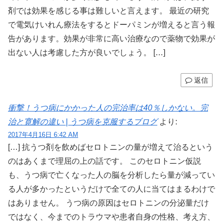
剤では効果を感じる事は難しいと言えます。 最近の研究
で電気けいれん療法をするとドーパミンが増えると言う報
告があります。効果が非常に高い治療なので薬物で効果が
出ない人は考慮した方が良いでしょう。 […]
返信
衝撃！うつ病にかかった人の完治率は40％しかない。完
治と寛解の違い | うつ病を克服するブログ
より:
2017年4月16日 6:42 AM
[…] 抗うつ剤を飲めばセロトニンの量が増えて治るという
のはあくまで理屈の上の話です。 このセロトニン仮説
も、うつ病で亡くなった人の脳を分析したら量が減ってい
る人が多かったというだけで全ての人に当てはまるわけで
はありません。 うつ病の原因はセロトニンの分泌量だけ
ではなく、今までのトラウマや患者自身の性格、考え方、