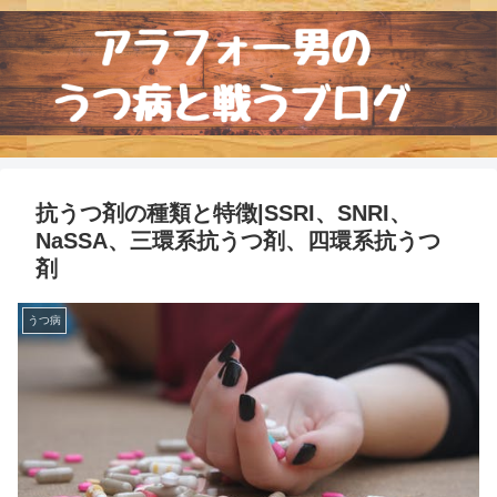
抗うつ剤の種類と特徴|SSRI、SNRI、
NaSSA、三環系抗うつ剤、四環系抗うつ
剤
うつ病