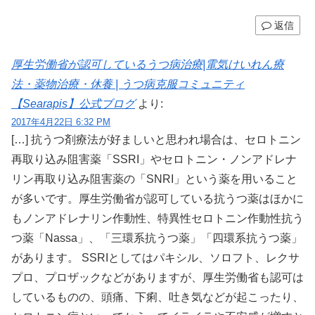
返信
厚生労働省が認可しているうつ病治療|電気けいれん療
法・薬物治療・休養 | うつ病克服コミュニティ
【Searapis】公式ブログ
より:
2017年4月22日 6:32 PM
[…] 抗うつ剤療法が好ましいと思われ場合は、セロトニン
再取り込み阻害薬「SSRI」やセロトニン・ノンアドレナ
リン再取り込み阻害薬の「SNRI」という薬を用いること
が多いです。厚生労働省が認可している抗うつ薬はほかに
もノンアドレナリン作動性、特異性セロトニン作動性抗う
つ薬「Nassa」、「三環系抗うつ薬」「四環系抗うつ薬」
があります。 SSRIとしてはパキシル、ソロフト、レクサ
プロ、プロザックなどがありますが、厚生労働省も認可は
しているものの、頭痛、下痢、吐き気などが起こったり、