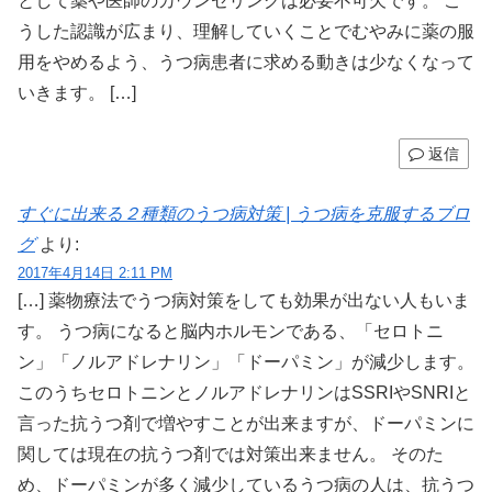
として薬や医師のカウンセリングは必要不可欠です。 こ
うした認識が広まり、理解していくことでむやみに薬の服
用をやめるよう、うつ病患者に求める動きは少なくなって
いきます。 […]
返信
すぐに出来る２種類のうつ病対策 | うつ病を克服するブロ
グ
より:
2017年4月14日 2:11 PM
[…] 薬物療法でうつ病対策をしても効果が出ない人もいま
す。 うつ病になると脳内ホルモンである、「セロトニ
ン」「ノルアドレナリン」「ドーパミン」が減少します。
このうちセロトニンとノルアドレナリンはSSRIやSNRIと
言った抗うつ剤で増やすことが出来ますが、ドーパミンに
関しては現在の抗うつ剤では対策出来ません。 そのた
め、ドーパミンが多く減少しているうつ病の人は、抗うつ