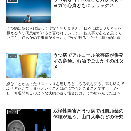
うつ病
ヨガで心身ともにリラックス
うつ病に悩む人は決して少なくありません。 日本には１００万人を
超えるうつ病患者がいると言われています。 他人事であると思って
いても、何らかの出来事がきっかけで心が疲労したり、精神的に傷つ
き、深い闇に陥ってしまうことがあります。 自分は...
うつ病でアルコール依存症が併発
うつ病
する危険。お酒でごまかすのはダ
メ
嫌なことがあったりストレスを感じると、やる気を失う、落ち込んで
ふさぎ込んでしまうということは誰にでも起こることです。 しか
し、何週間もこのような状態が続く場合には、うつ病を疑ったほうが
良いでしょう。 精神的な病として知られているもの...
双極性障害とうつ病では前頭葉の
うつ病
体積が違う、山口大学などの研究