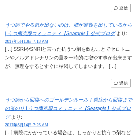
返信
うつ病でやる気が出ないのは、脳が警報を出しているから
| うつ病克服コミュニティ【Searapis】公式ブログ
より:
2017年5月13日 7:18 AM
[…] SSRIやSNRIと言った抗うつ剤を飲むことでセロトニ
ンやノルアドレナリンの量を一時的に増やす事が出来ます
が、無理をするとすぐに枯渇してしまいます。 […]
返信
うつ病から回復へのゴールデンルール！発症から回復まで
の道のり | うつ病克服コミュニティ【Searapis】公式ブロ
グ
より:
2017年5月14日 7:26 AM
[…] 病院にかかっている場合は、しっかりと抗うつ剤など