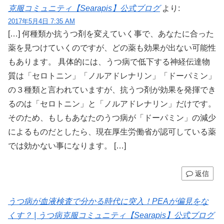
克服コミュニティ【Searapis】公式ブログ
より:
2017年5月4日 7:35 AM
[…] 何種類か抗うつ剤を変えていく事で、あなたに合った
薬を見つけていくのですが、どの薬も効果が出ない可能性
もあります。 具体的には、うつ病で低下する神経伝達物
質は「セロトニン」「ノルアドレナリン」「ドーパミン」
の３種類と言われていますが、抗うつ剤が効果を発揮でき
るのは「セロトニン」と「ノルアドレナリン」だけです。
そのため、もしもあなたのうつ病が「ドーパミン」の減少
によるものだとしたら、現在厚生労働省が認可している薬
では効かない事になります。 […]
返信
うつ病が血液検査で分かる時代に突入！PEAが偏見をな
くす？ | うつ病克服コミュニティ【Searapis】公式ブログ