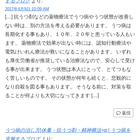
するブログ
より:
2017年4月9日 10:09 AM
[…] 抗うつ剤などの薬物療法でうつ病やうつ状態が改善し
ない時は、別の方法を考える必要があります。 うつ病は
長期化する事もあり、１０年、２０年と患っている人もい
ます。 薬物療法で効果が出ない時には、認知行動療法や
電気けいれん療法が救いになることがあります。 いずれ
も厚生労働省が推奨している治療法なので、安心して受け
る事が出来ます。 うつ状態は本人にとって、とてつもな
く苦しいものです。 その状態が何年も続くと、悲観的に
なり自殺を図る事もあります。 そうなる前に、対策を取
ることが何よりも大切になってきます […]
返信
うつ病の治し方|休養・抗うつ剤・精神療法+α | うつ病を
克服するブログ
より: