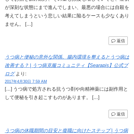
が深刻な状態にまで進んでしまい、最悪の場合には自殺を
考えてしまうという悲しい結果に陥るケースも少なくあり
ません。 […]
返信
うつ病と便秘の意外な関係。腸内環境を整えるとうつ病は
改善する？ | うつ病克服コミュニティ【Searapis】公式ブ
ログ
より:
2017年4月30日 7:59 AM
[…] うつ病で処方される抗うつ剤や向精神薬には副作用と
して便秘を引き起こすものがあります。 […]
返信
うつ病の休職期間の目安と復職に向けたステップ | うつ病